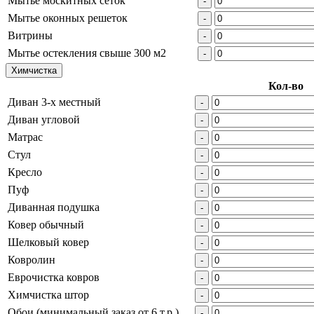
Мытье москитных сеток
-
Мытье оконных решеток
-
Витрины
-
Мытье остекления свыше 300 м2
-
Химчистка
Кол-во
Диван 3-х местный
-
Диван угловой
-
Матрас
-
Стул
-
Кресло
-
Пуф
-
Диванная подушка
-
Ковер обычный
-
Шелковый ковер
-
Ковролин
-
Еврочистка ковров
-
Химчистка штор
-
Обои (минимальный заказ от 6 т.р.)
-