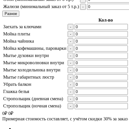
Жалюзи (минимальный заказ от 5 т.р.)
-
Разное
Кол-во
Заехать за ключами
-
Мойка плиты
-
Мойка чайника
-
Мойка кофемашины, пароварки
-
Мытье духовки внутри
-
Мытье микроволновки внутри
-
Мытье холодильника внутри
-
Мытье габаритных люстр
-
Убрать балкон
-
Глажка белья
-
Стропольщик (дневная смена)
-
Стропольщик (ночная смена)
-
0
₽
0
₽
Примерная стоимость составляет, с учётом скидки 30% за заказ 