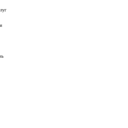
луг
ии
нь