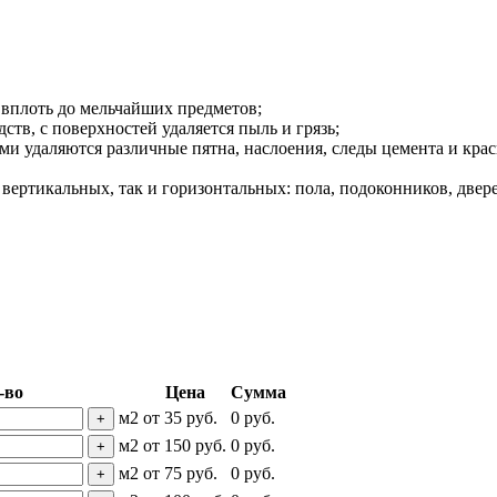
 вплоть до мельчайших предметов;
тв, с поверхностей удаляется пыль и грязь;
ми удаляются различные пятна, наслоения, следы цемента и кр
 вертикальных, так и горизонтальных: пола, подоконников, две
-во
Цена
Сумма
м2
от
35
руб.
0
руб.
+
м2
от
150
руб.
0
руб.
+
м2
от
75
руб.
0
руб.
+